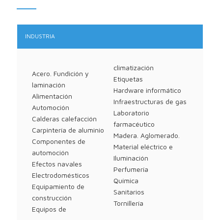
INDUSTRIA
climatización
Acero. Fundición y
Etiquetas
laminación
Hardware informático
Alimentación
Infraestructuras de gas
Automoción
Laboratorio
Calderas calefacción
farmacéutico
Carpintería de aluminio
Madera. Aglomerado.
Componentes de
Material eléctrico e
automoción
Iluminación
Efectos navales
Perfumería
Electrodomésticos
Química
Equipamiento de
Sanitarios
construcción
Tornillería
Equipos de