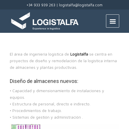
+34 933 939 263 |
logistalfa@logistalfa.com
El área de ingeniería logística de
Logistalfa
se centra en
proyectos de diseño y remodelación de la logística interna
de almacenes y plantas productivas.
Diseño de almacenes nuevos:
• Capacidad y dimensionamiento de instalaciones y
equipos.
• Estructura de personal, directo e indirecto.
• Procedimientos de trabajo.
• Sistemas de gestión y administración .