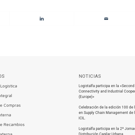
OS
NOTICIAS
 Logística
Logistalfa participa en la «Second
Connectivity and Industrial Coop
ntegral
(Europe)»
 de Compras
Celebración de la edición 100 de 
en Supply Chain Management de 
nterna
ICIL.
de Recambios
Logistalfa participa en la 2ª Jorn
Externa
Distribución Capilar Urbana