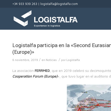
+34 933 939 263 |
logistalfa@logistalfa.com
Logistalfa participa en la «Second Eurasia
(Europe)»
/
/
6 noviembre, 2019
en
Noticias
por
Logistalfa
La asociación
FERRMED
, que en 2019 celebró su decimoquinto 
Cooperation Forum (Europe)
«, que tuvo lugar en el auditorio