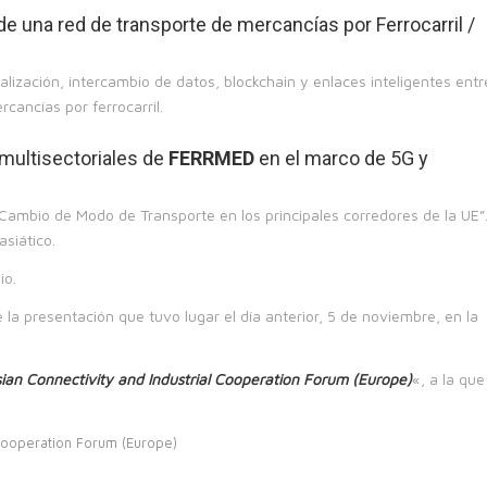
de una red de transporte de mercancías por Ferrocarril /
alización, intercambio de datos, blockchain y enlaces inteligentes entr
cancías por ferrocarril.
multisectoriales de
FERRMED
en el marco de 5G y
l Cambio de Modo de Transporte en los principales corredores de la UE”
siático.
io.
e la presentación que tuvo lugar el día anterior, 5 de noviembre, en la
sian Connectivity and Industrial Cooperation Forum (Europe)
«, a la que
 Cooperation Forum (Europe)