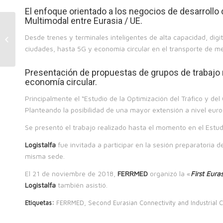
El enfoque orientado a los negocios de desarrollo 
Multimodal entre Eurasia / UE.
Celebración de la edición 100 de
Desde trenes y terminales inteligentes de alta capacidad, digit
los Masters en Supply Chain
ciudades, hasta 5G y economía circular en el transporte de mer
Management de...
Presentación de propuestas de grupos de trabajo 
economía circular.
Principalmente el “Estudio de la Optimización del Tráfico y de
Planteando la posibilidad de una mayor extensión a nivel euroa
Se presentó el trabajo realizado hasta el momento en el Estud
Logistalfa
fue invitada a participar en la sesión preparatoria d
misma sede.
El 21 de noviembre de 2018,
FERRMED
organizó la «
First Eura
Logistalfa
también asistió.
Etiquetas:
FERRMED
,
Second Eurasian Connectivity and Industrial