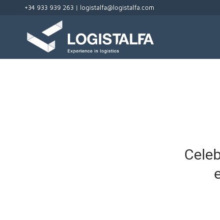
+34 933 939 263 |
logistalfa@logistalfa.com
Celeb