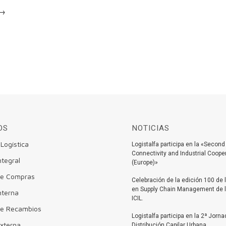
→
OS
NOTICIAS
 Logística
Logistalfa participa en la «Second
Connectivity and Industrial Coop
ntegral
(Europe)»
 de Compras
Celebración de la edición 100 de 
en Supply Chain Management de 
nterna
ICIL.
de Recambios
Logistalfa participa en la 2ª Jorn
Externa
Distribución Capilar Urbana