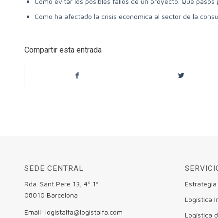
Como evitar los posibles fallos de un proyecto. Qué pasos
Cómo ha afectado la crisis económica al sector de la consul
Compartir esta entrada
SEDE CENTRAL
SERVICI
Rda. Sant Pere 13, 4º 1ª
Estrategia
08010 Barcelona
Logística I
Email: logistalfa@logistalfa.com
Logística