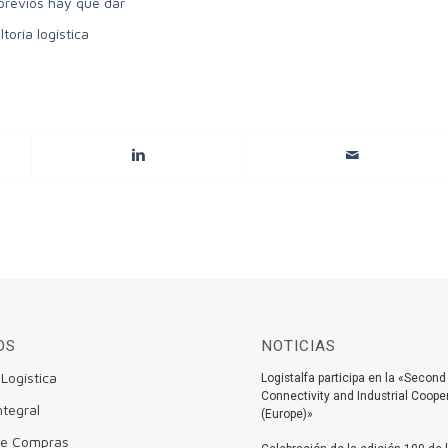
 previos hay que dar
toría logística
OS
NOTICIAS
 Logística
Logistalfa participa en la «Second
Connectivity and Industrial Coop
ntegral
(Europe)»
 de Compras