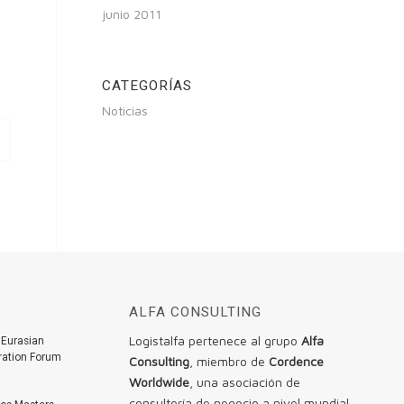
junio 2011
CATEGORÍAS
Noticias
ALFA CONSULTING
Logistalfa pertenece al grupo
Alfa
 Eurasian
eration Forum
Consulting
, miembro de
Cordence
Worldwide
, una asociación de
consultoría de negocio a nivel mundial