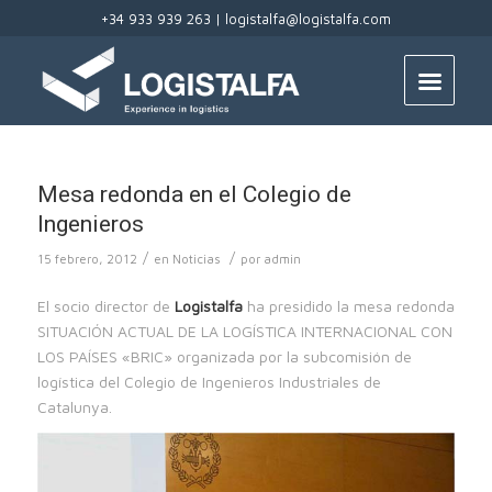
+34 933 939 263 |
logistalfa@logistalfa.com
Mesa redonda en el Colegio de
Ingenieros
/
/
15 febrero, 2012
en
Noticias
por
admin
El socio director de
Logistalfa
ha presidido la mesa redonda
SITUACIÓN ACTUAL DE LA LOGÍSTICA INTERNACIONAL CON
LOS PAÍSES «BRIC» organizada por la subcomisión de
logística del Colegio de Ingenieros Industriales de
Catalunya.